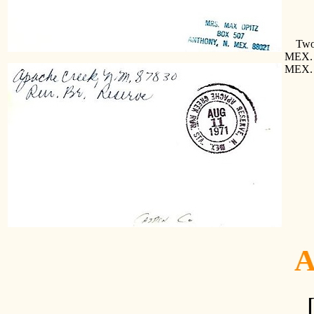
Two d
MEX. 
MEX. 
A