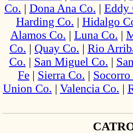
Co.
|
Dona Ana Co.
|
Eddy 
Harding Co.
|
Hidalgo C
Alamos Co.
|
Luna Co.
|
M
Co.
|
Quay Co.
|
Rio Arrib
Co.
|
San Miguel Co.
|
San
Fe
|
Sierra Co.
|
Socorro
Union Co.
|
Valencia Co.
|
R
CATR