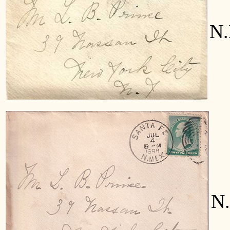
Ha
N.
H
N.