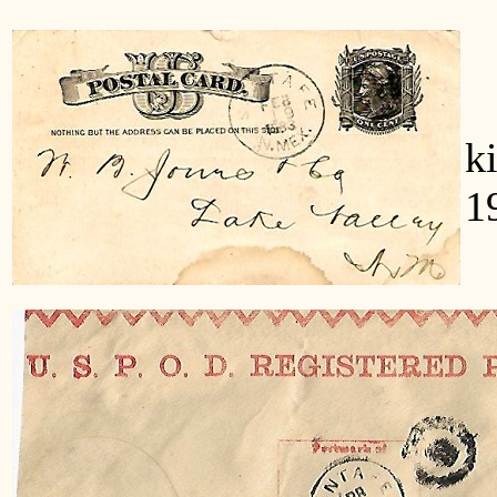
H
k
1