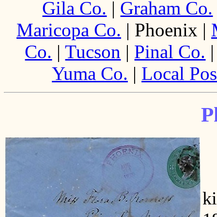
Gila Co.
|
Graham Co.
Maricopa Co.
| Phoenix |
Co.
|
Tucson
|
Pinal Co.
Yuma Co.
|
Local Pos
P
H
k